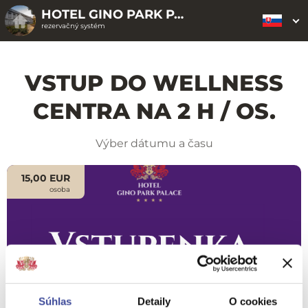
HOTEL GINO PARK PALACE****
rezervačný systém
VSTUP DO WELLNESS
CENTRA NA 2 H / OS.
Výber dátumu a času
15,00 EUR
osoba
Súhlas
Detaily
O cookies