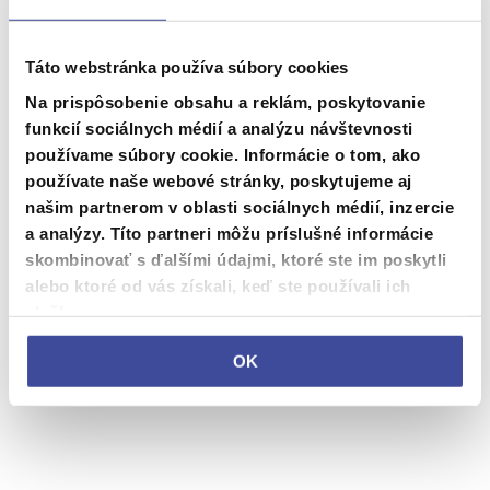
Vstup do Wellness centra na 2 h
/ os.
Táto webstránka používa súbory cookies
Na prispôsobenie obsahu a reklám, poskytovanie
Otváracia doba wellness centra
funkcií sociálnych médií a analýzu návštevnosti
OTVÁRACIA DOBA WELLNESS CENTRA PRE
používame súbory cookie. Informácie o tom, ako
VEREJNOSŤ JE NA OBJEDNÁVKU:
používate naše webové stránky, poskytujeme aj
Zobraziť viac
našim partnerom v oblasti sociálnych médií, inzercie
Pondelok:
15:00 – 22:00 hod.
a analýzy. Títo partneri môžu príslušné informácie
Utorok:
15:00 – 22:00 hod.
Vybrať dátum
Streda:
15:00 – 22:00 hod.
skombinovať s ďalšími údajmi, ktoré ste im poskytli
Štvrtok:
15:00 – 22:00 hod.
alebo ktoré od vás získali, keď ste používali ich
Piatok - Sobota:
uzatvorené
služby.
Nedeľa:
15:00 – 22:00 hod.
OK
*Otváracia doba wellness centra môže byť
upravovaná vzhľadom na vyťaženosť hotela.